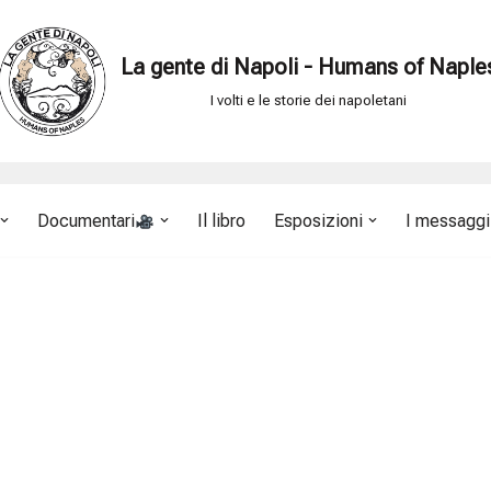
La gente di Napoli - Humans of Naple
I volti e le storie dei napoletani
Documentari
Il libro
Esposizioni
I messaggi 