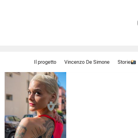
Vai
al
contenuto
Il progetto
Vincenzo De Simone
Storie