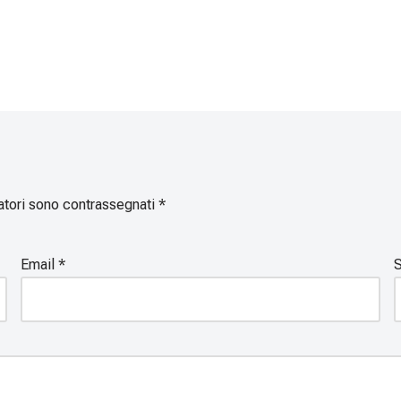
atori sono contrassegnati
*
Email
*
S