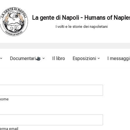
La gente di Napoli - Humans of Naple
I volti e le storie dei napoletani
Documentari
Il libro
Esposizioni
I messaggi 
nome
erma email