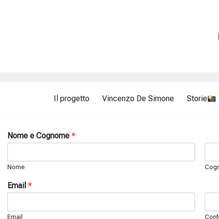
Vai
al
contenuto
Il progetto
Vincenzo De Simone
Storie
Nome e Cognome
*
Nome
Cog
Email
*
Email
Conf