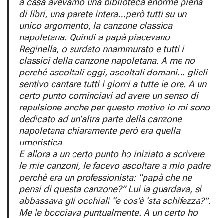
a casa avevamo una biblioteca enorme piena
di libri, una parete intera…però tutti su un
unico argomento, la canzone classica
napoletana. Quindi a papà piacevano
Reginella, o surdato nnammurato e tutti i
classici della canzone napoletana. A me no
perché ascoltali oggi, ascoltali domani… glieli
sentivo cantare tutti i giorni a tutte le ore. A un
certo punto cominciavi ad avere un senso di
repulsione anche per questo motivo io mi sono
dedicato ad un’altra parte della canzone
napoletana chiaramente però era quella
umoristica.
E allora a un certo punto ho iniziato a scrivere
le mie canzoni, le facevo ascoltare a mio padre
perchè era un professionista: “papà che ne
pensi di questa canzone?” Lui la guardava, si
abbassava gli occhiali “e cos’è ‘sta schifezza?”.
Me le bocciava puntualmente. A un certo ho