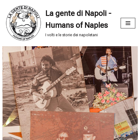
La gente di Napoli -
Vai
Humans of Naples
al
contenuto
I volti e le storie dei napoletani