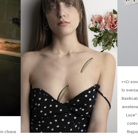
<<Ci sono
lo sversa
Basilicat
avvelena
Luce”.
conto
 in chiave
Rispo