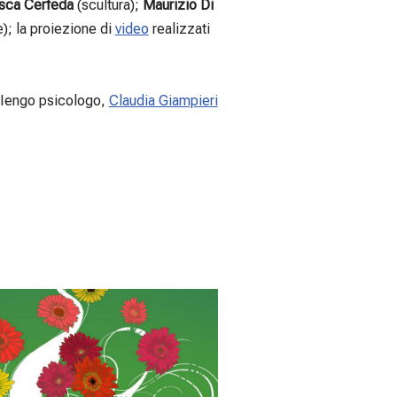
sca Cerfeda
(scultura);
Maurizio Di
e); la proiezione di
video
realizzati
a Iengo psicologo,
Claudia Giampieri