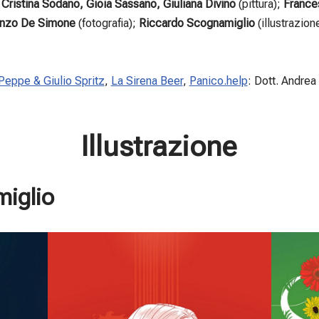
i
Cristina Sodano, Gioia Sassano, Giuliana Divino
(pittura);
France
cenzo De Simone
(fotografia);
Riccardo Scognamiglio
(illustrazion
Peppe & Giulio Spritz
,
La Sirena Beer
,
Panico.help
: Dott. Andre
Illustrazione
iglio