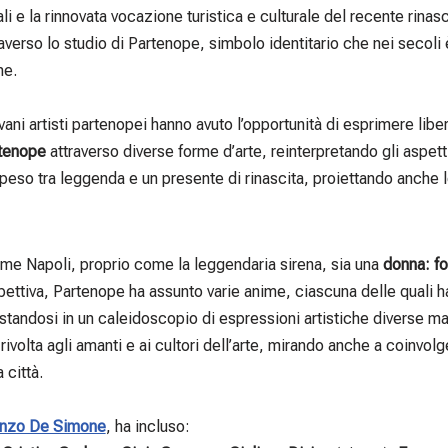
ali e la rinnovata vocazione turistica e culturale del recente rin
raverso lo studio di Partenope, simbolo identitario che nei secoli 
me.
vani artisti partenopei hanno avuto l’opportunità di esprimere lib
tenope
attraverso diverse forme d’arte, reinterpretando gli aspett
peso tra leggenda e un presente di rinascita, proiettando anche l
ome Napoli, proprio come la leggendaria sirena, sia una
donna: fo
pettiva, Partenope ha assunto varie anime, ciascuna delle quali ha
festandosi in un caleidoscopio di espressioni artistiche diverse
è rivolta agli amanti e ai cultori dell’arte, mirando anche a coinvol
 città.
nzo De Simone
, ha incluso: