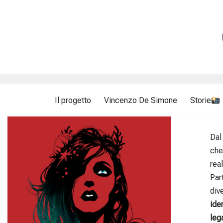
Vai
al
contenuto
Il progetto
Vincenzo De Simone
Storie
Da
che
rea
Par
div
iden
leg