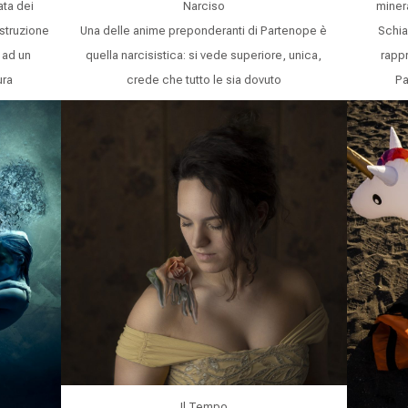
ta dei
Narciso
miner
struzione
Una delle anime preponderanti di Partenope è
Schia
 ad un
quella narcisistica: si vede superiore, unica,
rapp
ura
crede che tutto le sia dovuto
Pa
Il Tempo