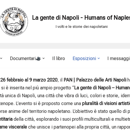
La gente di Napoli - Humans of Naple
I volti e le storie dei napoletani
Documentari
Il libro
Esposizioni
I messaggi 
l
26 febbraio al 9 marzo 2020
, il
PAN | Palazzo delle Arti Napoli
h
 si è inserita nel più ampio progetto “
La gente di Napoli – Human
ltà unica di Napoli, una città che vibra di luci, colori e storie, id
tenope. L’evento si è proposto come una
pluralità di visioni artist
erse anime del territorio napoletano. L’obiettivo è stato quello 
titaria
della città, esplorando i suoi profili multiculturali e multie
ame viscerale
che unisce i partenopei alla propria città, un rappor