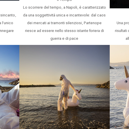
Lo scorrere del tempo, a Napoli, è caratterizzato
isincanto,
da una soggettività unica e incantevole: dal caos
 l’unico
dei mercati ai tramonti silenziosi, Partenope
Una pro
’annegare
riesce ad essere nello stesso istante foriera di
risultat
guerra e di pace
al