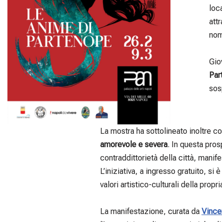
loc
att
no
Gio
Par
sos
La mostra ha sottolineato inoltre c
amorevole e severa
. In questa pros
contraddittorietà della città, mani
L’iniziativa, a ingresso gratuito, si 
valori artistico-culturali della propria
La manifestazione, curata da
Vince