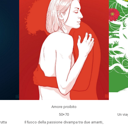
Amore proibito
50×70
Un via
rutta
Il fuoco della passione divampa tra due amanti,